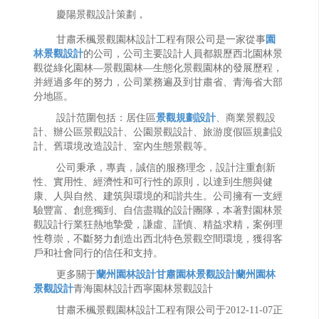
慶陽景觀設計策劃，
甘肅禾楓景觀園林設計工程有限公司是一家從事
園
林景觀設計
的公司，公司主要設計人員都親歷西北園林景
觀從綠化園林—景觀園林—生態化景觀園林的發展歷程，
并經過多年的努力，公司業務遍及到甘肅省、青海省大部
分地區。
設計范圍包括：居住區
景觀規劃設計
、商業景觀設
計、辦公區景觀設計、公園景觀設計、旅游度假區規劃設
計、舊環境改造設計、室內生態景觀等。
公司秉承，專責，誠信的服務理念，設計注重創新
性、實用性、經濟性和可行性的原則，以達到生態與健
康、人與自然、建筑與環境的和諧共生。公司擁有一支經
驗豐富、創意獨到、自信盡職的設計團隊，本著對園林景
觀設計行業狂熱地摯愛，謙虛、謹慎、精益求精，案例理
性尊崇，不斷努力創造出西北特色景觀空間環境，獲得客
戶和社會同行的信任和支持。
更多關于
蘭州園林設計
甘肅園林景觀設計
蘭州園林
景觀設計
青海園林設計西寧園林景觀設計
甘肅禾楓景觀園林設計工程有限公司于2012-11-07正