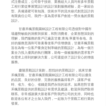
式注冊成立，公司骨干技術、業務組大人員均有多年景觀
工程行業從事展覽設計的設計策劃服務經驗，是一家綜合
型、具備過硬可靠知識、技術水平的流水線式創意設計的
有限責任公司。我們一直為需求客戶創造一勞永逸的景觀
設計。
甘肅禾楓景觀園林設計工程有限公司憑借對中國市
場趨勢敏銳的洞察與探索，和對消費者、企業形態深刻的
理解，我們服務的客戶已遍及甘肅;青海;寧夏等各地。良
好的服務意識和可靠素養使客戶倍增價值，甘肅禾楓景觀
旨在為每一位客戶量身定制準確的景觀設計，為每一個方
案全力投入優異的執行團隊，助每一個被服務的需求客戶
在需求上得到的解決方案，公司還提供了設計安心的增值
服務。
慶陽景觀設計策劃，想找好的景觀設計，就來甘肅
禾楓景觀， 甘肅禾楓景觀園林設計工程有限公司以優良
的品質、良好的信譽、完善的服務贏得客戶，讓客戶省
時、省力、省心、省錢是我們永恒的追求。如果您對甘肅
禾楓景觀提供的景觀設計有需求及建議，歡迎與我們取得
聯系。非常感謝廣大新老客戶對我們公司的支持。同時也
歡迎各位有才之士加入我們，一起致力于景觀工程行業的
發展。