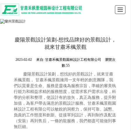
首頁
禾楓景觀
景觀設計
園林設計案例
工程業績
聯系我們
LBS
留言
慶陽景觀設計策劃-想找品牌好的景觀設計，
就來甘肅禾楓景觀
2023-02-02
來自:
甘肅禾楓景觀園林設計工程有限公司
瀏覽次
數:55
慶陽景觀設計策劃，想找好的景觀設計，就來甘肅
禾楓景觀， 甘肅禾楓景觀擁用一支年輕的創意團隊，我
們以質量是生命、服務是靈魂為服務宗旨，準確的審美執
行能力和精益求精的服務態度，從需求客戶需求出發，科
學的分析和整理，使設計有的放矢，真正為服務，提升附
加值，為客戶帶去滿意的景觀設計服務。甘肅禾楓景觀園
林設計工程有限公司以敏銳的洞察力，保持可靠、誠懇、
負責的工作態度和創新。從接單到設計，再到制作及配送
（安裝）再到售后，一條的龍服務，我們都盡可能做到事
無巨細。