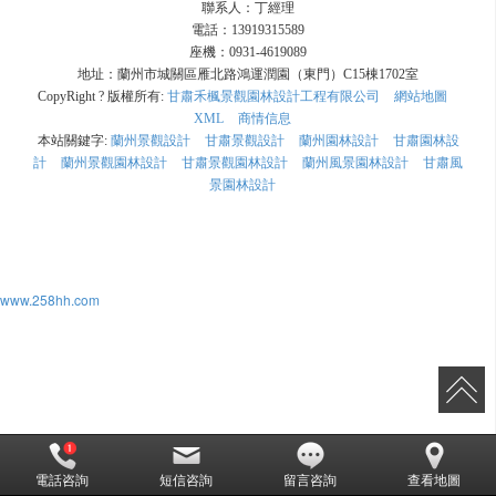
聯系人：丁經理
電話：13919315589
座機：0931-4619089
地址：蘭州市城關區雁北路鴻運潤園（東門）C15棟1702室
CopyRight ? 版權所有:
甘肅禾楓景觀園林設計工程有限公司
網站地圖
XML
商情信息
本站關鍵字:
蘭州景觀設計
甘肅景觀設計
蘭州園林設計
甘肅園林設
計
蘭州景觀園林設計
甘肅景觀園林設計
蘭州風景園林設計
甘肅風
景園林設計
www.258hh.com
電話咨詢
短信咨詢
留言咨詢
查看地圖